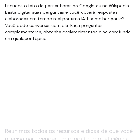
Esqueça o fato de passar horas no Google ou na Wikipedia.
Basta digitar suas perguntas e você obterá respostas
elaboradas em tempo real por uma IA. E a melhor parte?
Você pode conversar com ela. Faça perguntas
complementares, obtenha esclarecimentos e se aprofunde
em qualquer tópico.
Saiba mais sobre
copywriting e acrônimos
de IA
Reunimos todos os recursos e dicas de que você
precisa para vender um produto com eficiência.